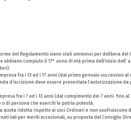
orme del Regolamento siano stati ammessi per delibera del C
he abbiano compiuto il 17° anno di età prima dell'inizio dell'
tori).
resa fra i 13 ed i 17 anni (dal primo gennaio successivo al c
da d’iscrizione deve essere presentata l’autorizzazione da pa
presa fra i 7 ed i 13 anni (dal compimento dei 7 anni fino al 
e o di persona che eserciti la patria potestà.
uota ridotta rispetto ai soci Ordinari e non usufruiscono deg
 tali per meriti eccezionali, su proposta del Consiglio Diret