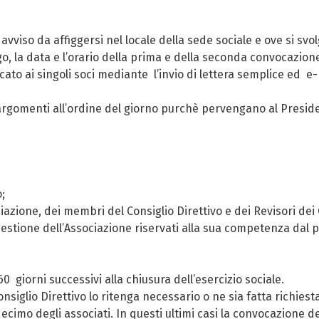
viso da affiggersi nel locale della sede sociale e ove si svol
o, la data e l’orario della prima e della seconda convocazion
cato ai singoli soci mediante l’invio di lettera semplice ed e
e argomenti all’ordine del giorno purchè pervengano al Presid
;
iazione, dei membri del Consiglio Direttivo e dei Revisori dei 
lla gestione dell’Associazione riservati alla sua competenza da
0 giorni successivi alla chiusura dell’esercizio sociale.
Consiglio Direttivo lo ritenga necessario o ne sia fatta richies
decimo degli associati. In questi ultimi casi la convocazione