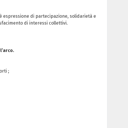
 è espressione di partecipazione, solidarietà e
sfacimento di interessi collettivi.
 l’arco
.
rti ;